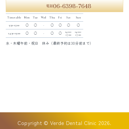
06-6398-7648
電話
Timetable
Mon
Tue
Wed
Thu
Fri
Sat
Sun
9:30-13:00
◯
◯
-
◯
◯
◯
◯
14:00-
14:00-
14:30-19:00
◯
◯
-
◯
◯
17:00
17:00
水・木曜午前・祝日 休み（最終予約は30分前まで）
Copyright © Verde Dental Clinic
2026.
電話
無料メール相談
WEB予約